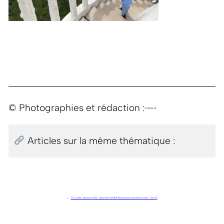
© Photographies et rédaction :
Virginie B.
Articles sur la même thématique :
←
Sri Lanka . Nuwara Elyia . Usine de thé & Ambuluwawa moutain tower . Jour 10