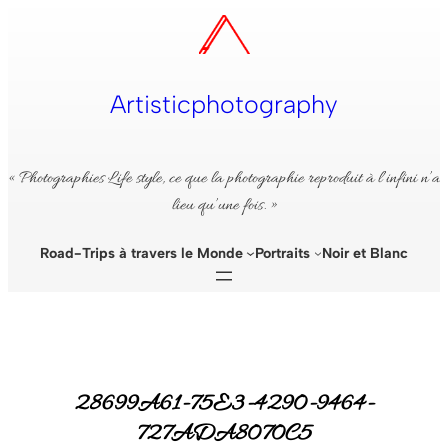
Aller
au
contenu
Artisticphotography
« Photographies Life style, ce que la photographie reproduit à l’infini n’a
lieu qu’une fois. »
Road-Trips à travers le Monde
Portraits
Noir et Blanc
28699A61-75E3-4290-9464-
727ADA8070C5