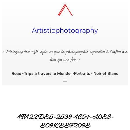
Aller
au
contenu
Artisticphotography
« Photographies Life style, ce que la photographie reproduit à l’infini n’a
lieu qu’une fois. »
Road-Trips à travers le Monde
Portraits
Noir et Blanc
4B422DE5-2539-4C54-A0E8-
E091CEEF209E