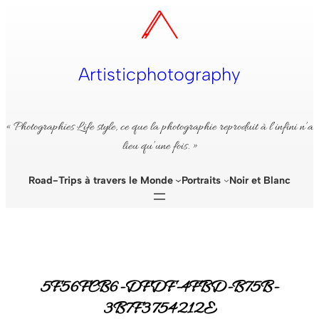
Aller
au
contenu
Artisticphotography
« Photographies Life style, ce que la photographie reproduit à l’infini n’a
lieu qu’une fois. »
Road-Trips à travers le Monde
Portraits
Noir et Blanc
5F56FCB6-DFDF-4FBD-B75B-
3B7F3754212E