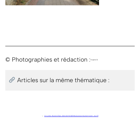
© Photographies et rédaction :
Virginie B.
Articles sur la même thématique :
←
Sri Lanka . Nuwara Elyia . Usine de thé & Ambuluwawa moutain tower . Jour 10