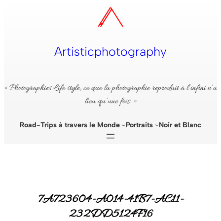
Aller
au
contenu
Artisticphotography
« Photographies Life style, ce que la photographie reproduit à l’infini n’a
lieu qu’une fois. »
Road-Trips à travers le Monde
Portraits
Noir et Blanc
7A723604-A014-41B7-AC11-
232DD5124F16