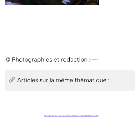
© Photographies et rédaction :
Virginie B.
Articles sur la même thématique :
←
Sri Lanka . Nuwara Elyia . Usine de thé & Ambuluwawa moutain tower . Jour 10