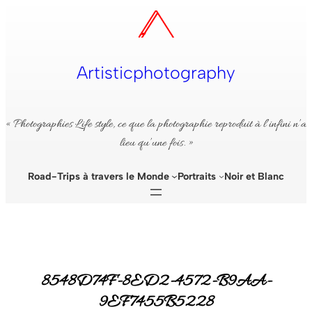
Aller
au
contenu
Artisticphotography
« Photographies Life style, ce que la photographie reproduit à l’infini n’a
lieu qu’une fois. »
Road-Trips à travers le Monde
Portraits
Noir et Blanc
8548D74F-8ED2-4572-B9AA-
9EF7455B5228