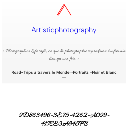
Aller
au
contenu
Artisticphotography
« Photographies Life style, ce que la photographie reproduit à l’infini n’a
lieu qu’une fois. »
Road-Trips à travers le Monde
Portraits
Noir et Blanc
9D863496-3E75-4262-A099-
417CE3A845FB