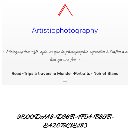
Aller
au
contenu
Artisticphotography
« Photographies Life style, ce que la photographie reproduit à l’infini n’a
lieu qu’une fois. »
Road-Trips à travers le Monde
Portraits
Noir et Blanc
9E00DA48-D86B-4F54-B85B-
E42679C1E183