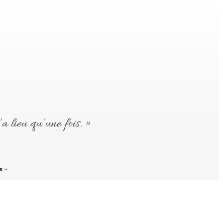
’a lieu qu’une fois. »
s