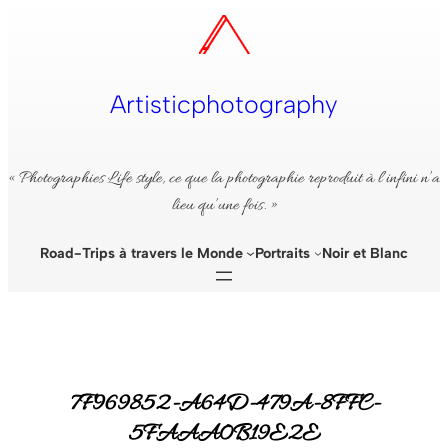
Aller
au
contenu
Artisticphotography
« Photographies Life style, ce que la photographie reproduit à l’infini n’a
lieu qu’une fois. »
Road-Trips à travers le Monde
Portraits
Noir et Blanc
7F969852-A64D-479A-8FFC-
5FAAA0B19E2E