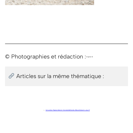
© Photographies et rédaction :
Virginie B.
Articles sur la même thématique :
←
Sri Lanka . Pigeon Island . Tortules & Sharks . Nilaveli beach . Jour 17