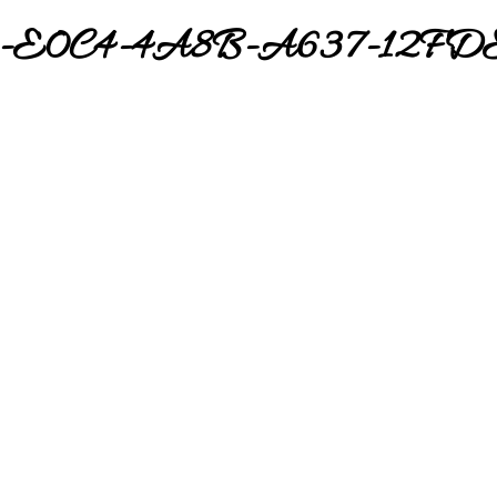
5-E0C4-4A8B-A637-12FD