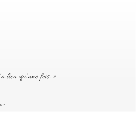
’a lieu qu’une fois. »
s