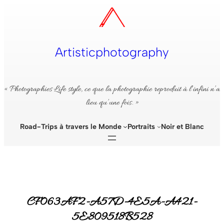
Aller
au
contenu
Artisticphotography
« Photographies Life style, ce que la photographie reproduit à l’infini n’a
lieu qu’une fois. »
Road-Trips à travers le Monde
Portraits
Noir et Blanc
CF063AF2-A57D-4E5A-A421-
5E809518B528