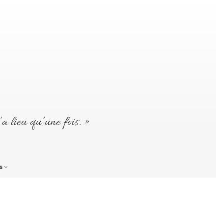
’a lieu qu’une fois. »
s