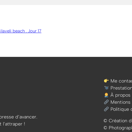
ilaveli beach . Jour 17
Me contac
Prestatio
À propos
Mentions 
Politique 
e presse d’avancer.
© Création d
 l’attraper !
© Photographi