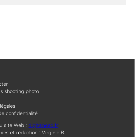
ter
ns shooting photo
légales
de confidentialité
u site Web :
digitalneed.fr
es et rédaction : Virginie B.