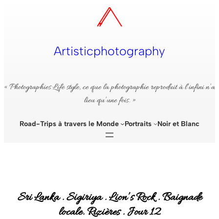
Aller
au
contenu
Artisticphotography
« Photographies Life style, ce que la photographie reproduit à l’infini n’a
lieu qu’une fois. »
Road-Trips à travers le Monde
Portraits
Noir et Blanc
Sri Lanka . Sigiriya . Lion’s Rock . Baignade
locale. Rizières . Jour 12