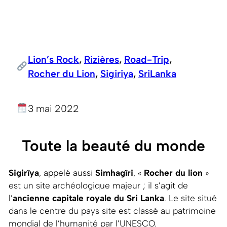
Lion’s Rock
, 
Rizières
, 
Road-Trip
, 
Rocher du Lion
, 
Sigiriya
, 
SriLanka
3 mai 2022
Toute la beauté du monde
Sigirîya
, appelé aussi
Simhagîri
, «
Rocher du lion
»
est un site archéologique majeur ; il s’agit de
l’
ancienne capitale royale du Sri Lanka
. Le site situé
dans le centre du pays site est classé au patrimoine
mondial de l’humanité par l’UNESCO.