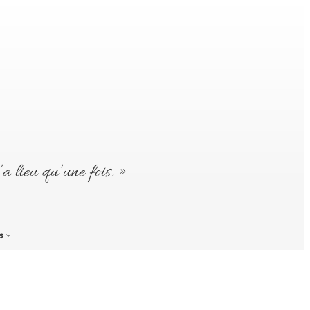
’a lieu qu’une fois. »
s