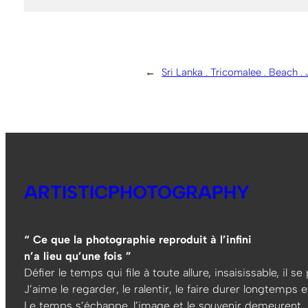
←
Sri Lanka . Tricomalee . Beach .
ARTISTICPHOTOGRAPHY
“ Ce que la photographie reproduit à l’infini
n’a lieu qu’une fois ”
Défier le temps qui file à toute allure, insaisissable, il s
J’aime le regarder, le ralentir, le faire durer longtemps et
Le temps s’échappe, l’image et le souvenir demeurent…