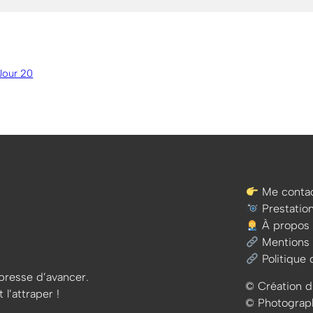
 Jour 20
Me contac
Prestatio
À propos
Mentions 
Politique 
e presse d’avancer.
© Création d
 l’attraper !
© Photographi