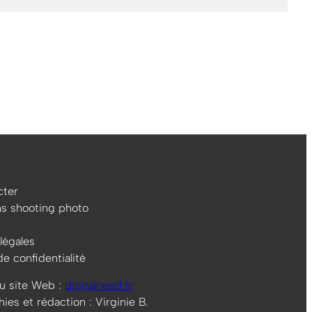
ter
ns shooting photo
légales
de confidentialité
u site Web :
digitalneed.fr
es et rédaction : Virginie B.