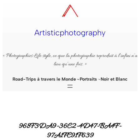
Aller
au
contenu
Artisticphotography
« Photographies Life style, ce que la photographie reproduit à l’infini n’a
lieu qu’une fois. »
Road-Trips à travers le Monde
Portraits
Noir et Blanc
968F3DA9-36C2-4D47-BA4F-
97A1FC91F639