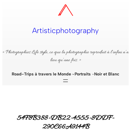
Aller
au
contenu
Artisticphotography
« Photographies Life style, ce que la photographie reproduit à l’infini n’a
lieu qu’une fois. »
Road-Trips à travers le Monde
Portraits
Noir et Blanc
54F8B388-DB22-4555-8DDF-
290C66A9144B