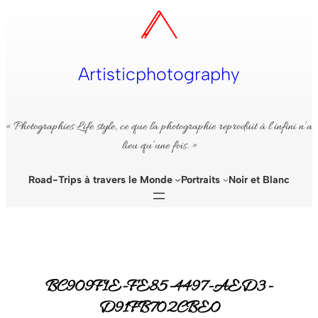
Aller
au
contenu
Artisticphotography
« Photographies Life style, ce que la photographie reproduit à l’infini n’a
lieu qu’une fois. »
Road-Trips à travers le Monde
Portraits
Noir et Blanc
BC909F1E-FE85-4497-AED3-
D91FB702CBE0