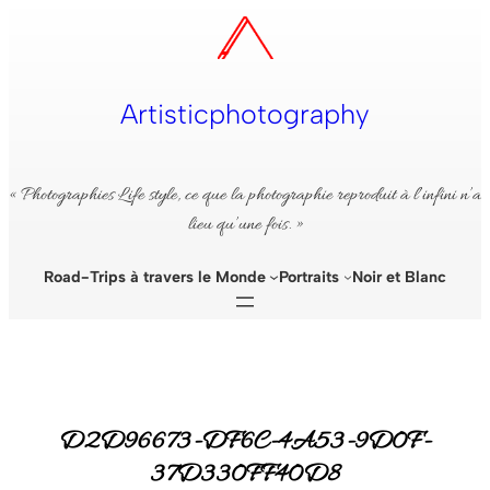
Aller
au
contenu
Artisticphotography
« Photographies Life style, ce que la photographie reproduit à l’infini n’a
lieu qu’une fois. »
Road-Trips à travers le Monde
Portraits
Noir et Blanc
D2D96673-DF6C-4A53-9D0F-
37D330FF40D8