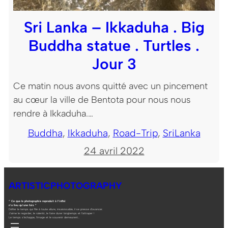
Sri Lanka – Ikkaduha . Big
Buddha statue . Turtles .
Jour 3
Ce matin nous avons quitté avec un pincement
au cœur la ville de Bentota pour nous nous
rendre à Ikkaduha.…
Buddha
, 
Ikkaduha
, 
Road-Trip
, 
SriLanka
24 avril 2022
ARTISTICPHOTOGRAPHY
“ Ce que la photographie reproduit à l’infini
n’a lieu qu’une fois ”
Défier le temps qui file à toute allure, insaisissable, il se presse d’avancer.
J’aime le regarder, le ralentir, le faire durer longtemps et l’attraper !
Le temps s’échappe, l’image et le souvenir demeurent…