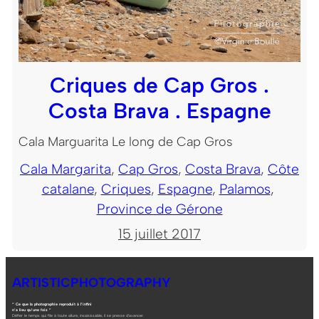
Criques de Cap Gros .
Costa Brava . Espagne
Cala Marguarita Le long de Cap Gros
Cala Margarita
, 
Cap Gros
, 
Costa Brava
, 
Côte
catalane
, 
Criques
, 
Espagne
, 
Palamos
, 
Province de Gérone
15 juillet 2017
ARTISTICPHOTOGRAPHY
“ Ce que la photographie reproduit à l’infini
n’a lieu qu’une fois ”
Défier le temps qui file à toute allure, insaisissable, il se presse d’avancer.