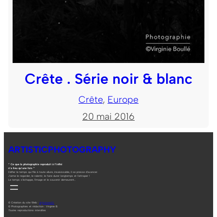
Crête . Série noir & blanc
Crête
, 
Europe
20 mai 2016
ARTISTICPHOTOGRAPHY
“ Ce que la photographie reproduit à l’infini
n’a lieu qu’une fois ”
Défier le temps qui file à toute allure, insaisissable, il se presse d’avancer.
J’aime le regarder, le ralentir, le faire durer longtemps et l’attraper !
Le temps s’échappe, l’image et le souvenir demeurent…
© Création du site Web :
digitalneed.fr
© Photographies et rédaction : Virginie B.
Toutes reproductions interdites