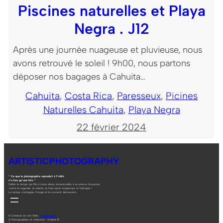
Piscines naturelles et Playa
Negra . J12
Après une journée nuageuse et pluvieuse, nous
avons retrouvé le soleil ! 9h00, nous partons
déposer nos bagages à Cahuita…
Cahuita
, 
Costa Rica
, 
Paresseux
, 
Picines
Naturelles Cahuita
, 
Playa Negra
22 février 2024
ARTISTICPHOTOGRAPHY
“ Ce que la photographie reproduit à l’infini
n’a lieu qu’une fois ”
Défier le temps qui file à toute allure, insaisissable, il se presse d’avancer.
J’aime le regarder, le ralentir, le faire durer longtemps et l’attraper !
Le temps s’échappe, l’image et le souvenir demeurent…
© Création du site Web :
digitalneed.fr
© Photographies et rédaction : Virginie B.