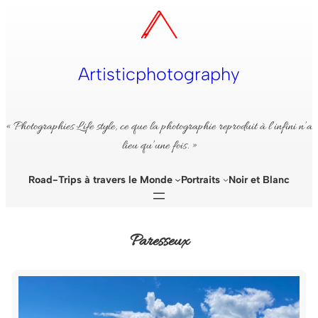
Aller
au
contenu
Artisticphotography
« Photographies Life style, ce que la photographie reproduit à l’infini n’a
lieu qu’une fois. »
Road-Trips à travers le Monde
Portraits
Noir et Blanc
Paresseux