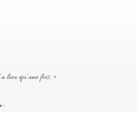
’a lieu qu’une fois. »
s