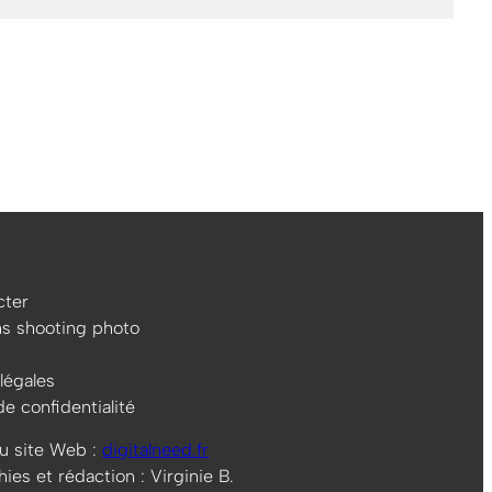
ter
ns shooting photo
légales
de confidentialité
u site Web :
digitalneed.fr
es et rédaction : Virginie B.