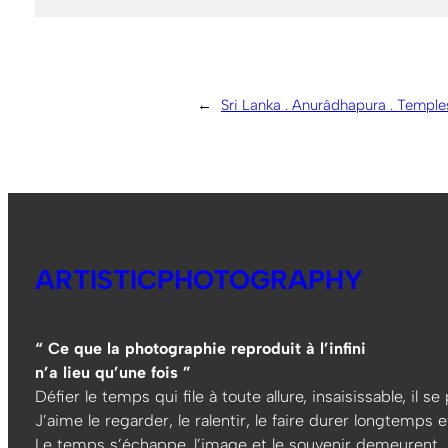
←
Sri Lanka . Anurâdhapura . Temples
ARTISTICPHOTOGRAPHY
“ Ce que la photographie reproduit à l’infini
n’a lieu qu’une fois ”
Défier le temps qui file à toute allure, insaisissable, il s
J’aime le regarder, le ralentir, le faire durer longtemps et
Le temps s’échappe, l’image et le souvenir demeurent…