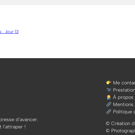
 . Jour 13
Me contac
Prestatio
À propos
Mentions 
Politique 
e presse d’avancer.
© Création d
 l’attraper !
© Photographi