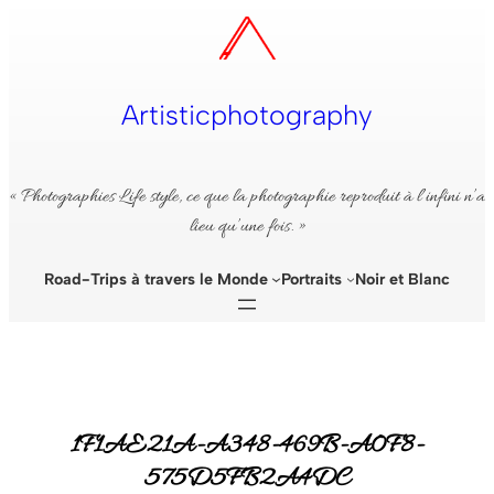
Aller
au
contenu
Artisticphotography
« Photographies Life style, ce que la photographie reproduit à l’infini n’a
lieu qu’une fois. »
Road-Trips à travers le Monde
Portraits
Noir et Blanc
1F1AE21A-A348-469B-A0F8-
575D5FB2A4DC