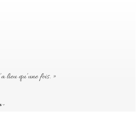
’a lieu qu’une fois. »
s