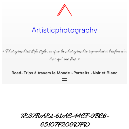
Aller
au
contenu
Artisticphotography
« Photographies Life style, ce que la photographie reproduit à l’infini n’a
lieu qu’une fois. »
Road-Trips à travers le Monde
Portraits
Noir et Blanc
7E87BAE1-61AC-44CF-9BC6-
65107F206DFD