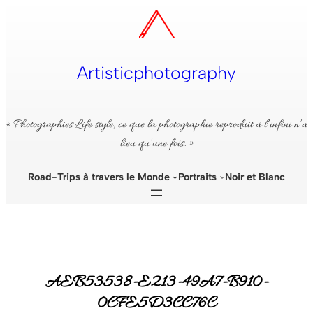
Aller
au
contenu
Artisticphotography
« Photographies Life style, ce que la photographie reproduit à l’infini n’a
lieu qu’une fois. »
Road-Trips à travers le Monde
Portraits
Noir et Blanc
AEB53538-E213-49A7-B910-
0CFE5D3CC76C