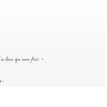
’a lieu qu’une fois. »
s