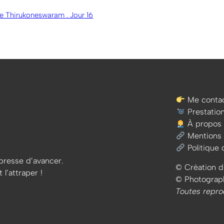
le Thirukoneswaram . Jour 16
Me contac
Prestatio
À propos
Mentions 
Politique 
e presse d’avancer.
© Création d
 l’attraper !
© Photographi
Toutes repro