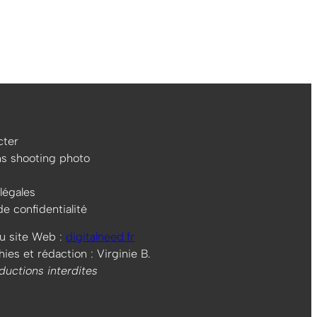
ter
ns shooting photo
légales
de confidentialité
u site Web :
digitalneed.fr
es et rédaction : Virginie B.
ductions interdites