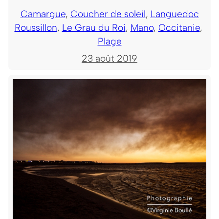
Camargue
, 
Coucher de soleil
, 
Languedoc
Roussillon
, 
Le Grau du Roi
, 
Mano
, 
Occitanie
, 
Plage
23 août 2019