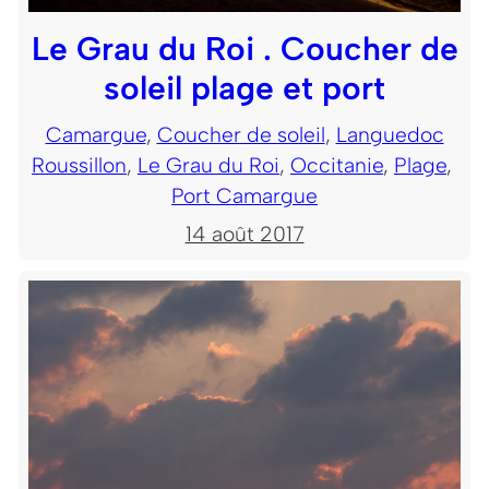
Le Grau du Roi . Coucher de
soleil plage et port
Camargue
, 
Coucher de soleil
, 
Languedoc
Roussillon
, 
Le Grau du Roi
, 
Occitanie
, 
Plage
, 
Port Camargue
14 août 2017